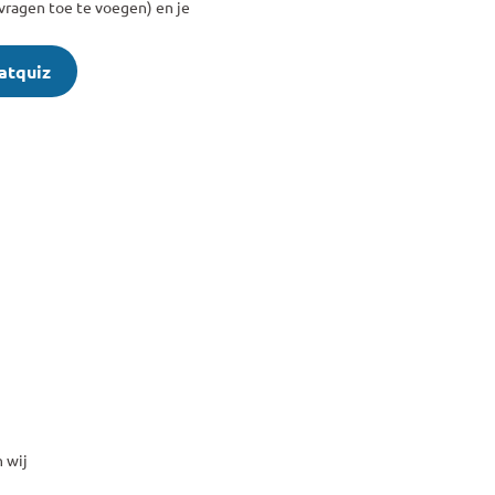
vragen toe te voegen) en je 
atquiz
 wij 
Iedereen kan meedoen! Jong en oud, met weinig of veel ke