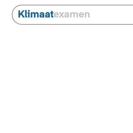
Een int
samen 
De Klimaatquiz is een intera
testen. Niet individueel