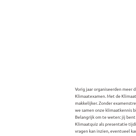
inspireert anderen. Zo komen we samen in 
beweging.
Vorig jaar organiseerden meer 
Klimaatexamen. Met de Klimaat
makkelijker. Zonder examenstres
we samen onze klimaatkennis bi
Belangrijk om te weten: jij bent
Klimaatquiz als presentatie tijdi
vragen kan inzien, eventueel kan