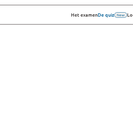
Het examen
De quiz
Lo
New
!
Nieuw!
de Klimaatquiz
eractieve quiz waa
leert, lacht en o
ctieve manier om samen met collega’s, vrienden of beken
samen 
 en in stilte, zoals het Klimaatexamen, maar juist 
discussieert en leert van elkaar.
Organiseer jouw Klimaatquiz