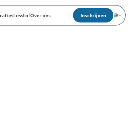
caties
Lesstof
Over ons
Inschrijven
Select Langua
rin je 
ntdekt.
den jullie klimaatkennis te 
aan tafel
. Je overlegt, 