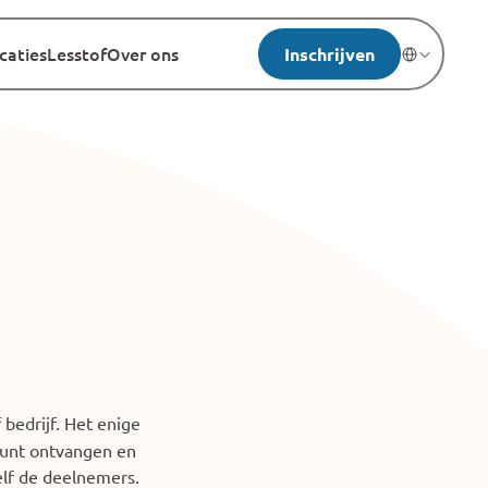
caties
Lesstof
Over ons
Inschrijven
Select Langua
 bedrijf. Het enige 
kunt ontvangen en 
elf de deelnemers. 