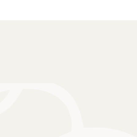
Het organiseren van het Klimaatexamen is leuk en 
wij staan klaar om je te ondersteunen. Meld je aan!
Twijfel je nog of heb je vragen over het klimaatexam
helpen je graag verder, kijk onze 
FAQ
 of laat een be
het 
contactformulier.
Inschrijven als organisator