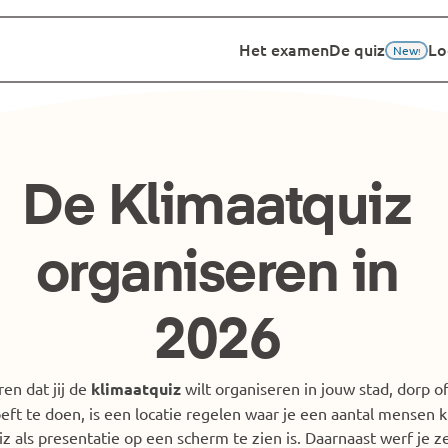
Het examen
De quiz
Lo
New
!
De Klimaatquiz 
organiseren in 
2026 
n dat jij de 
klimaatquiz
 wilt organiseren in jouw stad, dorp of
oeft te doen, is een locatie regelen waar je een aantal mensen 
z als presentatie op een scherm te zien is. Daarnaast werf je z