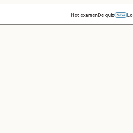
Het examen
Het examen
De quiz
De quiz
Lo
Lo
New
New
!
!