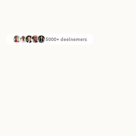
5000+ deelnemers
Inschrijven als deelnemer
online oefenexamen