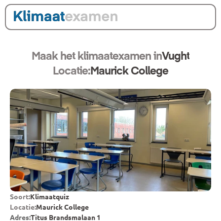
Maak het klimaatexamen in
Vught
Locatie:
Maurick College
Soort:
Klimaatquiz
Locatie:
Maurick College
Adres:
Titus Brandsmalaan 1