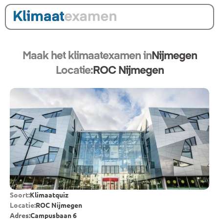
Maak het klimaatexamen in
Nijmegen
Locatie:
ROC Nijmegen
Soort:
Klimaatquiz
Locatie:
ROC Nijmegen
Adres:
Campusbaan 6