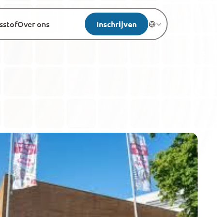
sstof
Over ons
Inschrijven
Select Language