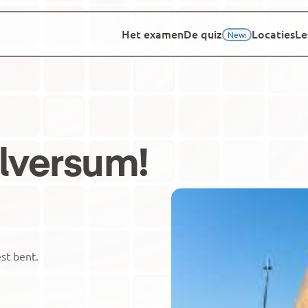
Het examen
De quiz
Locaties
Le
New
!
ilversum
!
t bent.
