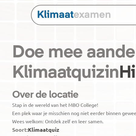
Doe mee aan
de
Klimaatquiz
in
H
Over de locatie
Stap in de wereld van het MBO College! 

Een plek waar je misschien nog niet eerder binnen gewees
Soort:
Klimaatquiz