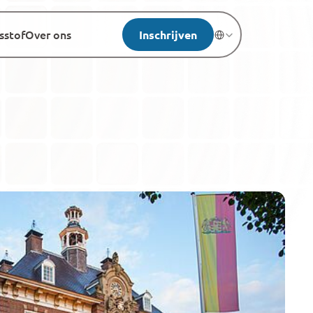
sstof
Over ons
Inschrijven
Select Language