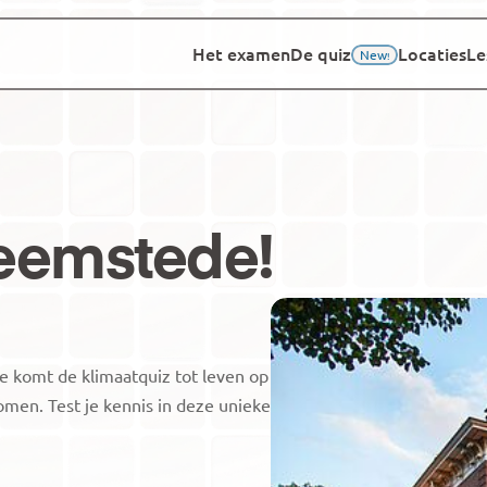
Het examen
De quiz
Locaties
Le
New
!
eemstede
!
e komt de klimaatquiz tot leven op 
men. Test je kennis in deze unieke 