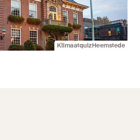
Klimaatquiz
Heemstede