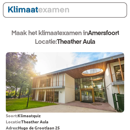
Maak het klimaatexamen in
Amersfoort
Locatie:
Theather Aula
Soort:
Klimaatquiz
Locatie:
Theather Aula
Adres:
Hugo de Grootlaan 25